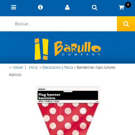
0
<
Volver
|
Inicio
>
Decoracion y fiesta
>
Banderines rojos lunares
blancos