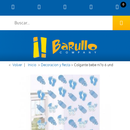
0
<
Volver
|
Inicio
>
Decoracion y fiesta
>
Colgante bebe ni?o 6 und