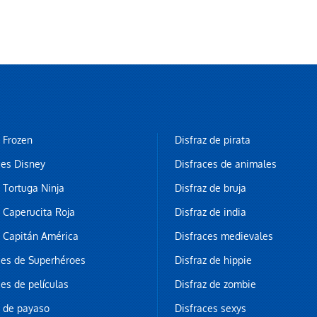
z Frozen
Disfraz de pirata
ces Disney
Disfraces de animales
z Tortuga Ninja
Disfraz de bruja
z Caperucita Roja
Disfraz de india
z Capitán América
Disfraces medievales
ces de Superhéroes
Disfraz de hippie
ces de películas
Disfraz de zombie
z de payaso
Disfraces sexys