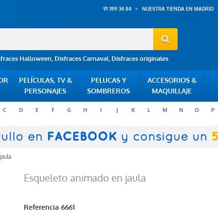
91 399 34 84
NUESTRA TIENDA EN MADRID
sfraces Halloween
,
Disfraces Carnaval
,
Disfraces originales
POR
PELÍCULAS, TV &
PELUCAS Y
ACCESORIOS &
PERSONAJES
SOMBREROS
MAQUILLAJE
C
D
E
F
G
H
I
J
K
L
M
N
O
P
jaula
Esqueleto animado en jaula
Referencia
6661