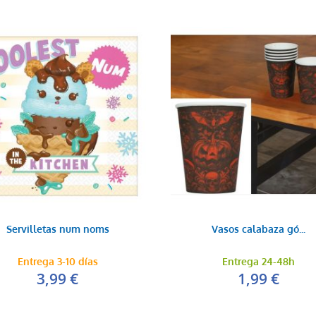
Servilletas num noms
Vasos calabaza gó...
Entrega 3-10 días
Entrega 24-48h
3,99 €
1,99 €