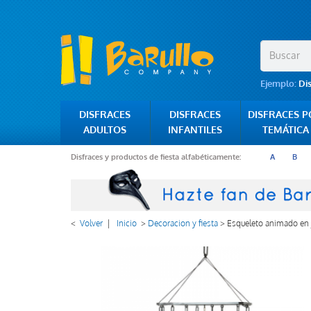
Ejemplo:
Di
DISFRACES
DISFRACES
DISFRACES 
ADULTOS
INFANTILES
TEMÁTICA
Disfraces y productos de fiesta alfabéticamente:
A
B
<
Volver
|
Inicio
>
Decoracion y fiesta
>
Esqueleto animado en 