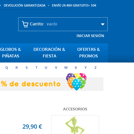
DEVOLUCIÓN GARANTIZADA
ENVÍO 24-48H GRATUITO> 50€
Carrito:
vacío
INICIAR SESIÓN
GLOBOS &
DECORACIÓN &
OFERTAS &
PIÑATAS
FIESTA
PROMOS
Q
R
S
T
U
V
W
X
Y
Z
ACCESORIOS
29,90 €