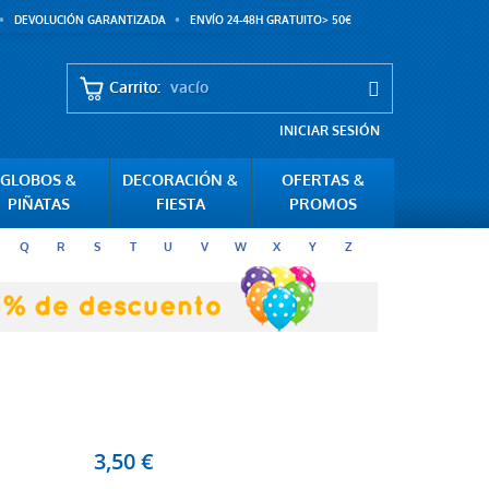
DEVOLUCIÓN GARANTIZADA
ENVÍO 24-48H GRATUITO> 50€
Carrito:
vacío
INICIAR SESIÓN
GLOBOS &
DECORACIÓN &
OFERTAS &
PIÑATAS
FIESTA
PROMOS
Q
R
S
T
U
V
W
X
Y
Z
3,50 €