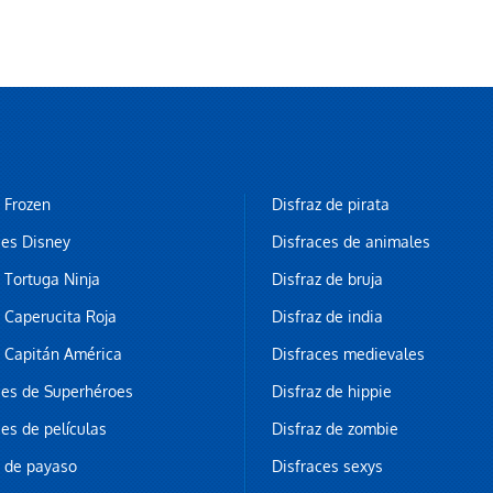
z Frozen
Disfraz de pirata
ces Disney
Disfraces de animales
z Tortuga Ninja
Disfraz de bruja
z Caperucita Roja
Disfraz de india
z Capitán América
Disfraces medievales
ces de Superhéroes
Disfraz de hippie
ces de películas
Disfraz de zombie
z de payaso
Disfraces sexys