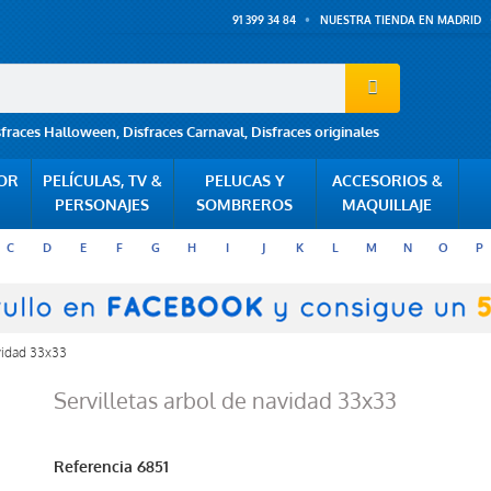
91 399 34 84
NUESTRA TIENDA EN MADRID
sfraces Halloween
,
Disfraces Carnaval
,
Disfraces originales
POR
PELÍCULAS, TV &
PELUCAS Y
ACCESORIOS &
PERSONAJES
SOMBREROS
MAQUILLAJE
C
D
E
F
G
H
I
J
K
L
M
N
O
P
avidad 33x33
Servilletas arbol de navidad 33x33
Referencia
6851