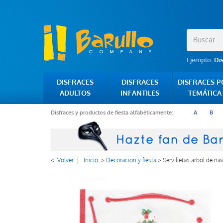
Ejemplo:
Di
DISFRACES
DISFRACES
DISFRACES 
ADULTOS
INFANTILES
TEMÁTICA
Disfraces y productos de fiesta alfabéticamente:
A
B
<
Volver
|
Inicio
>
Decoracion y fiesta
>
Servilletas arbol de n