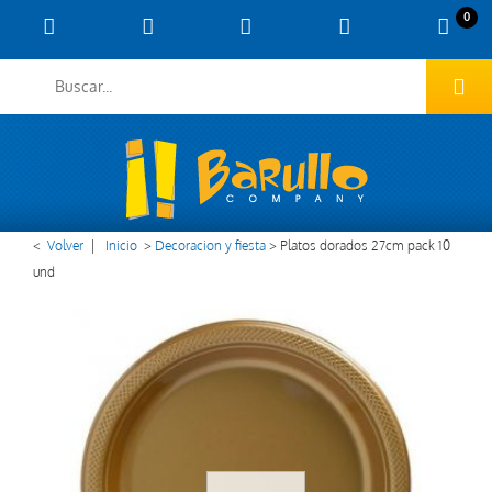
0
<
Volver
|
Inicio
>
Decoracion y fiesta
>
Platos dorados 27cm pack 10
und