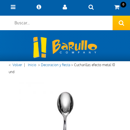
0
<
Volver
|
Inicio
>
Decoracion y fiesta
>
Cucharillas efecto metal 10
und