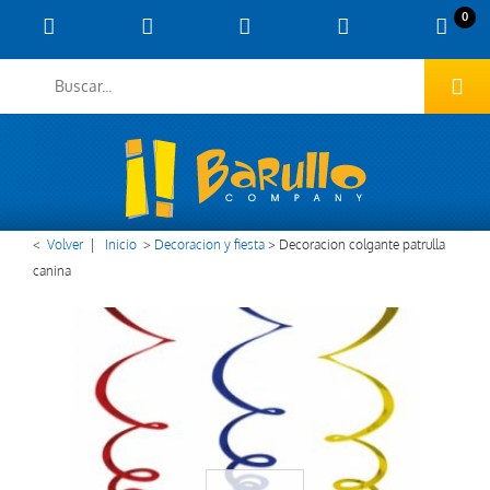
0
<
Volver
|
Inicio
>
Decoracion y fiesta
>
Decoracion colgante patrulla
canina