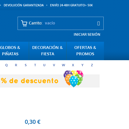
DEVOLUCIÓN GARANTIZADA
ENVÍO 24-48H GRATUITO> 50€
Carrito:
vacío
INICIAR SESIÓN
GLOBOS &
DECORACIÓN &
OFERTAS &
PIÑATAS
FIESTA
PROMOS
Q
R
S
T
U
V
W
X
Y
Z
0,30 €