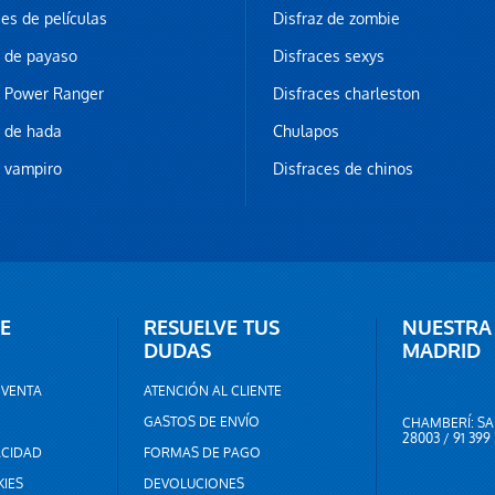
ces de películas
Disfraz de zombie
z de payaso
Disfraces sexys
z Power Ranger
Disfraces charleston
z de hada
Chulapos
z vampiro
Disfraces de chinos
E
RESUELVE TUS
NUESTRA
DUDAS
MADRID
 VENTA
ATENCIÓN AL CLIENTE
GASTOS DE ENVÍO
CHAMBERÍ: SA
28003 / 91 399
ACIDAD
FORMAS DE PAGO
KIES
DEVOLUCIONES