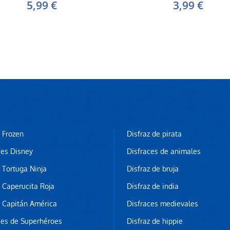
5,99 €
3,99 €
z Frozen
Disfraz de pirata
ces Disney
Disfraces de animales
z Tortuga Ninja
Disfraz de bruja
z Caperucita Roja
Disfraz de india
z Capitán América
Disfraces medievales
ces de Superhéroes
Disfraz de hippie