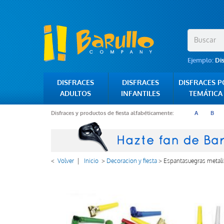
Ejemplo:
Di
DISFRACES
DISFRACES
DISFRACES 
ADULTOS
INFANTILES
TEMÁTICA
Disfraces y productos de fiesta alfabéticamente:
A
B
<
Volver
|
Inicio
>
Decoracion y fiesta
>
Espantasuegras metal