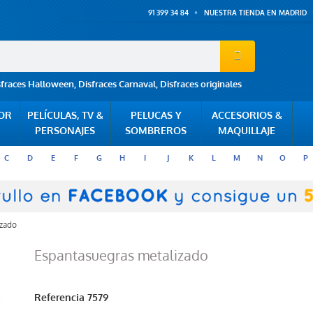
91 399 34 84
NUESTRA TIENDA EN MADRID
sfraces Halloween
,
Disfraces Carnaval
,
Disfraces originales
POR
PELÍCULAS, TV &
PELUCAS Y
ACCESORIOS &
PERSONAJES
SOMBREROS
MAQUILLAJE
C
D
E
F
G
H
I
J
K
L
M
N
O
P
izado
Espantasuegras metalizado
Referencia
7579