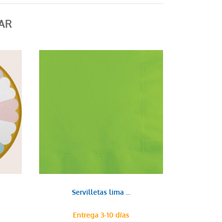
AR
Servilletas lima ...
Entrega 3-10 días