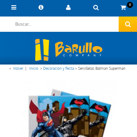
0
<
Volver
|
Inicio
>
Decoracion y fiesta
>
Servilletas Batman Superman