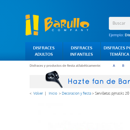
Ejemplo:
Di
DISFRACES
DISFRACES
DISFRACES 
ADULTOS
INFANTILES
TEMÁTICA
Disfraces y productos de fiesta alfabéticamente:
A
B
<
Volver
|
Inicio
>
Decoracion y fiesta
>
Servilletas pjmasks 20