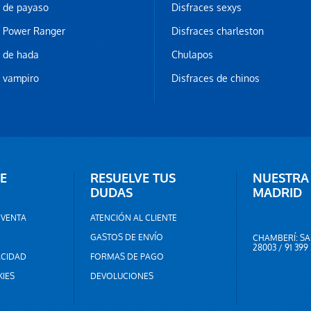
z de payaso
Disfraces sexys
z Power Ranger
Disfraces charleston
z de hada
Chulapos
z vampiro
Disfraces de chinos
E
RESUELVE TUS
NUESTRA
DUDAS
MADRID
 VENTA
ATENCIÓN AL CLIENTE
GASTOS DE ENVÍO
CHAMBERÍ: SA
28003 / 91 399
ACIDAD
FORMAS DE PAGO
KIES
DEVOLUCIONES