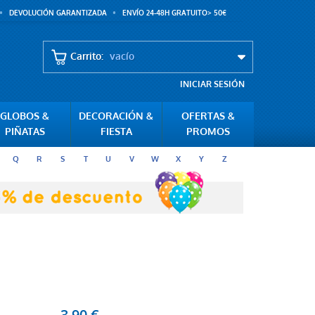
DEVOLUCIÓN GARANTIZADA
ENVÍO 24-48H GRATUITO> 50€
Carrito:
vacío
INICIAR SESIÓN
GLOBOS &
DECORACIÓN &
OFERTAS &
PIÑATAS
FIESTA
PROMOS
Q
R
S
T
U
V
W
X
Y
Z
3,90 €