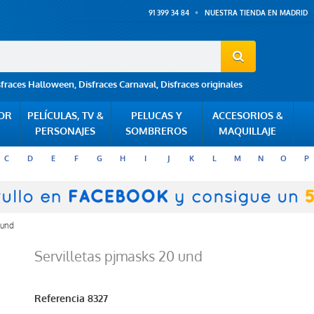
91 399 34 84
NUESTRA TIENDA EN MADRID
sfraces Halloween
,
Disfraces Carnaval
,
Disfraces originales
POR
PELÍCULAS, TV &
PELUCAS Y
ACCESORIOS &
PERSONAJES
SOMBREROS
MAQUILLAJE
C
D
E
F
G
H
I
J
K
L
M
N
O
P
 und
Servilletas pjmasks 20 und
Referencia
8327