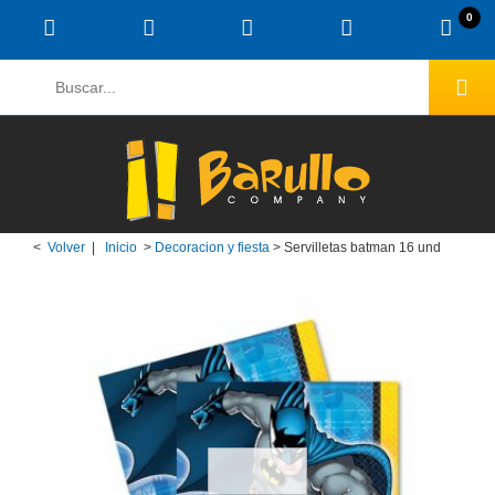
0
<
Volver
|
Inicio
>
Decoracion y fiesta
>
Servilletas batman 16 und