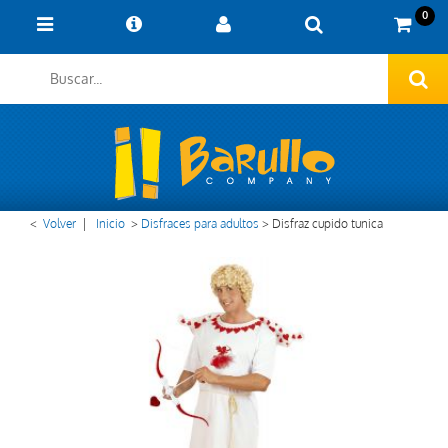
0
<
Volver
|
Inicio
>
Disfraces para adultos
>
Disfraz cupido tunica