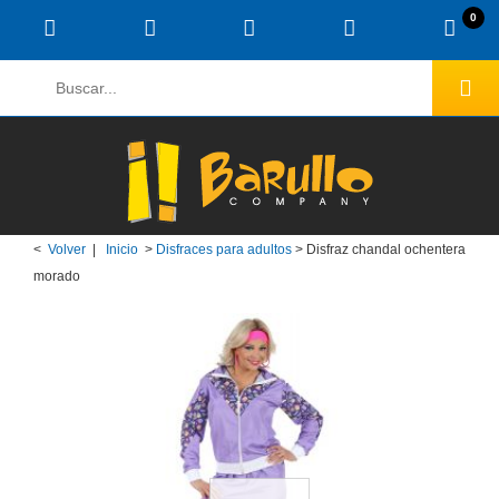
0
<
Volver
|
Inicio
>
Disfraces para adultos
>
Disfraz chandal ochentera
morado