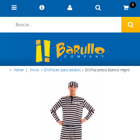
0
<
Volver
|
Inicio
>
Disfraces para adultos
>
Disfraz preso blanco negro