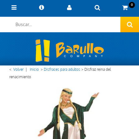
0
<
Volver
|
Inicio
>
Disfraces para adultos
>
Disfraz reina del
renacimiento