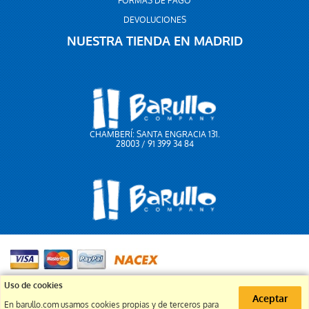
FORMAS DE PAGO
DEVOLUCIONES
NUESTRA TIENDA EN MADRID
CHAMBERÍ: SANTA ENGRACIA 131.
28003 / 91 399 34 84
91 399 34 84
Uso de cookies
Aceptar
En barullo.com usamos cookies propias y de terceros para