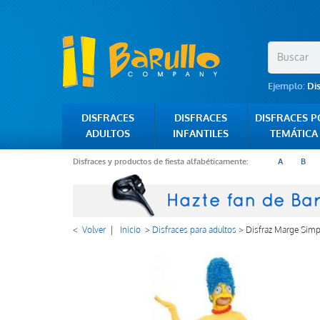
Ejemplo:
Di
DISFRACES
DISFRACES
DISFRACES 
ADULTOS
INFANTILES
TEMÁTICA
Disfraces y productos de fiesta alfabéticamente:
A
B
<
Volver
|
Inicio
>
Disfraces para adultos
>
Disfraz Marge Simp