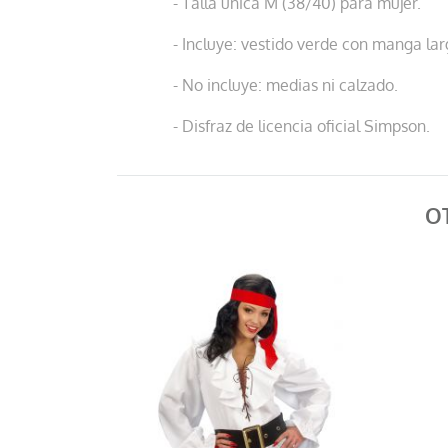
- Talla única M (38/40) para mujer.
- Incluye: vestido verde con manga lar
- No incluye: medias ni calzado.
- Disfraz de licencia oficial Simpson.
O