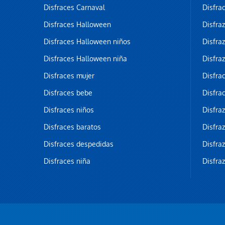
Disfraces Carnaval
Disfra
Disfraces Halloween
Disfra
Disfraces Halloween niños
Disfra
Disfraces Halloween niña
Disfra
Disfraces mujer
Disfra
Disfraces bebe
Disfra
Disfraces niños
Disfra
Disfraces baratos
Disfra
Disfraces despedidas
Disfra
Disfraces niña
Disfra