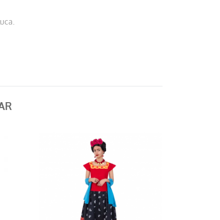
luca.
AR