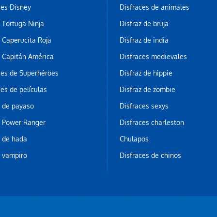
ces Disney
Disfraces de animales
z Tortuga Ninja
Disfraz de bruja
z Caperucita Roja
Disfraz de india
z Capitán América
Disfraces medievales
ces de Superhéroes
Disfraz de hippie
ces de películas
Disfraz de zombie
z de payaso
Disfraces sexys
z Power Ranger
Disfraces charleston
z de hada
Chulapos
z vampiro
Disfraces de chinos