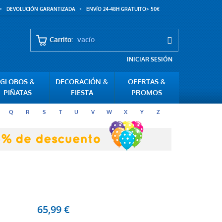
DEVOLUCIÓN GARANTIZADA
ENVÍO 24-48H GRATUITO> 50€
Carrito:
vacío
INICIAR SESIÓN
GLOBOS &
DECORACIÓN &
OFERTAS &
PIÑATAS
FIESTA
PROMOS
Q
R
S
T
U
V
W
X
Y
Z
65,99 €