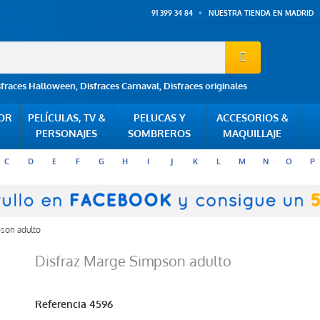
91 399 34 84
NUESTRA TIENDA EN MADRID
sfraces Halloween
,
Disfraces Carnaval
,
Disfraces originales
POR
PELÍCULAS, TV &
PELUCAS Y
ACCESORIOS &
PERSONAJES
SOMBREROS
MAQUILLAJE
C
D
E
F
G
H
I
J
K
L
M
N
O
P
son adulto
Disfraz Marge Simpson adulto
Referencia
4596