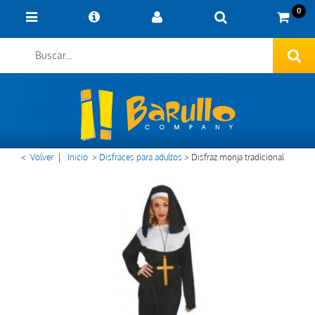
0
<
Volver
|
Inicio
>
Disfraces para adultos
>
Disfraz monja tradicional