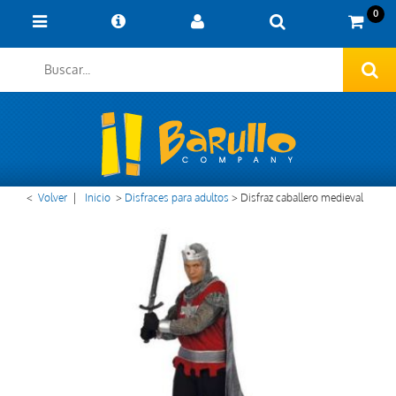
0
<
Volver
|
Inicio
>
Disfraces para adultos
>
Disfraz caballero medieval