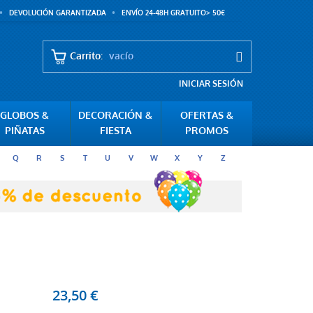
DEVOLUCIÓN GARANTIZADA
ENVÍO 24-48H GRATUITO> 50€
Carrito:
vacío
INICIAR SESIÓN
GLOBOS &
DECORACIÓN &
OFERTAS &
PIÑATAS
FIESTA
PROMOS
Q
R
S
T
U
V
W
X
Y
Z
23,50 €