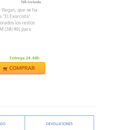
e Regan, que se ha
a "El Exorcista".
orados los restos
a M (38/40) para
Entrega 24-48h
COMPRAR
AGO
DEVOLUCIONES