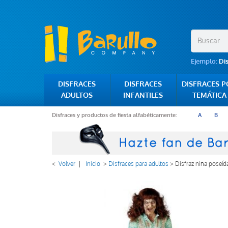
Ejemplo:
Di
DISFRACES
DISFRACES
DISFRACES 
ADULTOS
INFANTILES
TEMÁTICA
Disfraces y productos de fiesta alfabéticamente:
A
B
<
Volver
|
Inicio
>
Disfraces para adultos
>
Disfraz niña poseíd