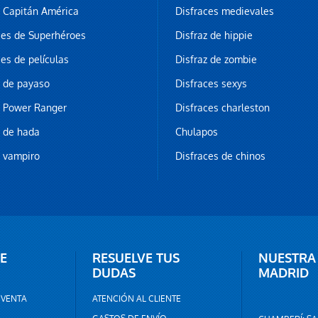
z Capitán América
Disfraces medievales
ces de Superhéroes
Disfraz de hippie
ces de películas
Disfraz de zombie
z de payaso
Disfraces sexys
z Power Ranger
Disfraces charleston
z de hada
Chulapos
z vampiro
Disfraces de chinos
E
RESUELVE TUS
NUESTRA
DUDAS
MADRID
 VENTA
ATENCIÓN AL CLIENTE