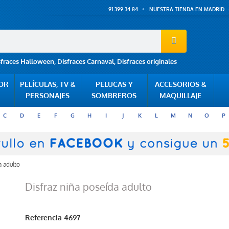
91 399 34 84
NUESTRA TIENDA EN MADRID
sfraces Halloween
,
Disfraces Carnaval
,
Disfraces originales
POR
PELÍCULAS, TV &
PELUCAS Y
ACCESORIOS &
PERSONAJES
SOMBREROS
MAQUILLAJE
C
D
E
F
G
H
I
J
K
L
M
N
O
P
a adulto
Disfraz niña poseída adulto
Referencia
4697