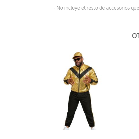
- No incluye el resto de accesorios q
O