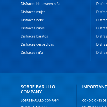
Disfraces Halloween niña
Disfra
Disfraces mujer
Disfra
Disfraces bebe
Disfra
Disfraces niños
Disfra
Disfraces baratos
Disfra
Disfraces despedidas
Disfra
Disfraces niña
Disfra
SOBRE BARULLO
IMPORTANT
COMPANY
SOBRE BARULLO COMPANY
CONDICIONES DE