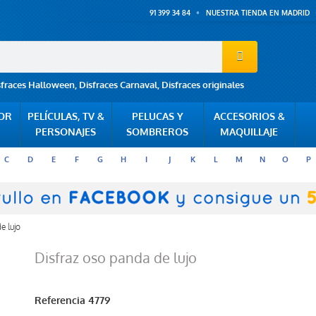
91 399 34 84
NUESTRA TIENDA EN MADRID
sfraces Halloween
,
Disfraces Carnaval
,
Disfraces originales
POR
PELÍCULAS, TV &
PELUCAS Y
ACCESORIOS &
PERSONAJES
SOMBREROS
MAQUILLAJE
C
D
E
F
G
H
I
J
K
L
M
N
O
P
e lujo
Disfraz oso panda de lujo
Referencia
4779