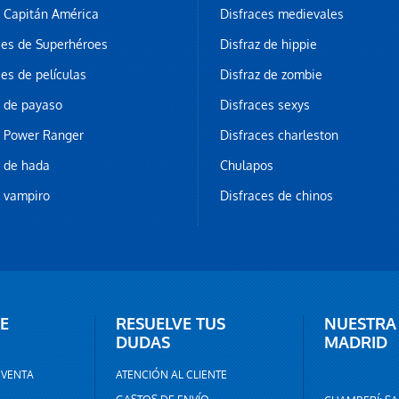
z Capitán América
Disfraces medievales
ces de Superhéroes
Disfraz de hippie
ces de películas
Disfraz de zombie
z de payaso
Disfraces sexys
z Power Ranger
Disfraces charleston
z de hada
Chulapos
z vampiro
Disfraces de chinos
E
RESUELVE TUS
NUESTRA
DUDAS
MADRID
 VENTA
ATENCIÓN AL CLIENTE