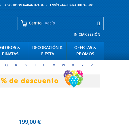
DEVOLUCIÓN GARANTIZADA
ENVÍO 24-48H GRATUITO> 50€
Carrito:
vacío
INICIAR SESIÓN
GLOBOS &
DECORACIÓN &
OFERTAS &
PIÑATAS
FIESTA
PROMOS
Q
R
S
T
U
V
W
X
Y
Z
199,00 €