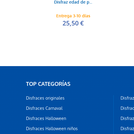
Disfraz edad de p...
Entrega 3-10 días
25,50 €
TOP CATEGORÍAS
Disfraces originales
Disfra
Disfraces Carnaval
Disfra
Disfraces Halloween
Disfra
Disfraces Halloween niños
Disfra