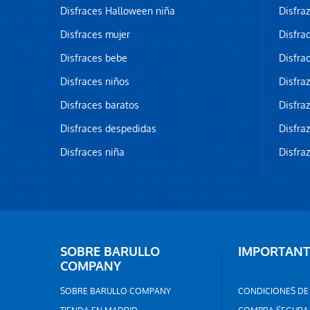
Disfraces Halloween niña
Disfra
Disfraces mujer
Disfra
Disfraces bebe
Disfra
Disfraces niños
Disfra
Disfraces baratos
Disfra
Disfraces despedidas
Disfra
Disfraces niña
Disfra
SOBRE BARULLO
IMPORTANT
COMPANY
SOBRE BARULLO COMPANY
CONDICIONES DE