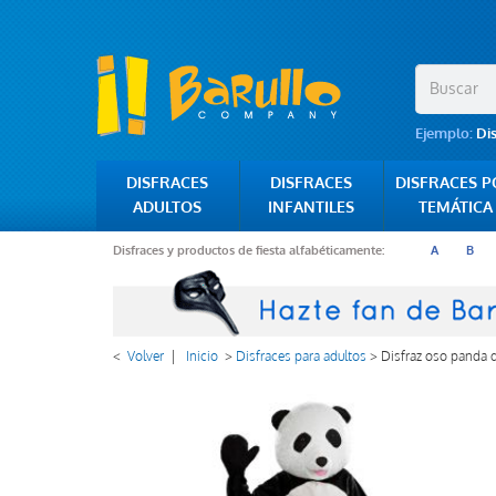
Ejemplo:
Di
DISFRACES
DISFRACES
DISFRACES 
ADULTOS
INFANTILES
TEMÁTICA
Disfraces y productos de fiesta alfabéticamente:
A
B
<
Volver
|
Inicio
>
Disfraces para adultos
>
Disfraz oso panda d