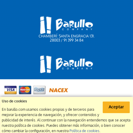
CHAMBERÍ: SANTA ENGRACIA 131.
28003 / 91 399 34 84
91 399 34 84
Uso de cookies
Aceptar
En barullo.com usamos cookies propias y de terceros para
info@barullo.com
mejorar la experiencia de navegación, y ofrecer contenidos y
publicidad de interés. Al continuar con la navegación entendemos que se acepta
nuestra política de cookies. Puedes obtener más información, o bien conocer
cómo cambiar la configuración, en nuestra
Política de cookies
.