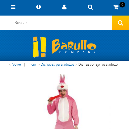
0
<
Volver
|
Inicio
>
Disfraces para adultos
>
Disfraz conejo rosa adulto