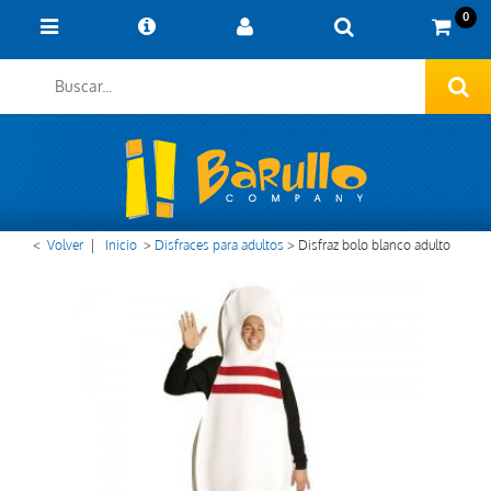
0
<
Volver
|
Inicio
>
Disfraces para adultos
>
Disfraz bolo blanco adulto