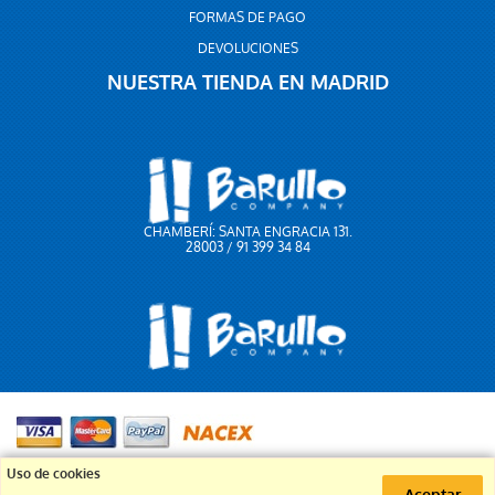
FORMAS DE PAGO
DEVOLUCIONES
NUESTRA TIENDA EN MADRID
CHAMBERÍ: SANTA ENGRACIA 131.
28003 / 91 399 34 84
91 399 34 84
Uso de cookies