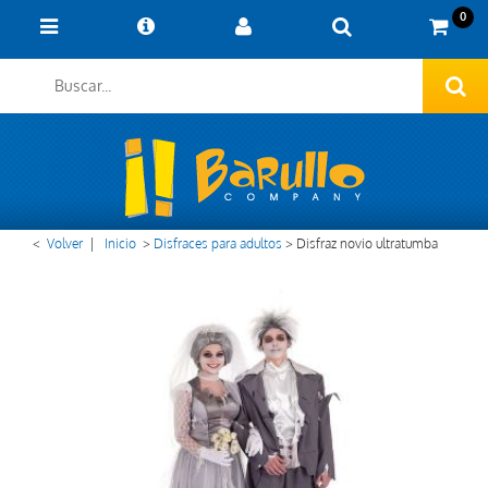
0
<
Volver
|
Inicio
>
Disfraces para adultos
>
Disfraz novio ultratumba