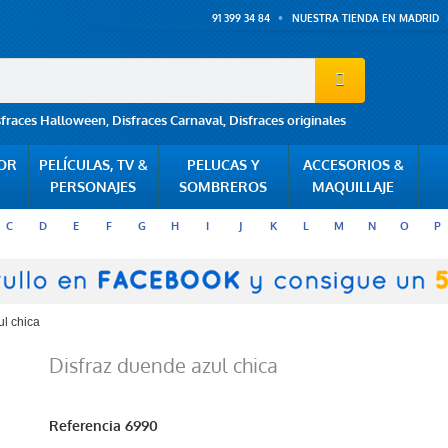
91 399 34 84
NUESTRA TIENDA EN MADRID
sfraces Halloween
,
Disfraces Carnaval
,
Disfraces originales
POR
PELÍCULAS, TV &
PELUCAS Y
ACCESORIOS &
PERSONAJES
SOMBREROS
MAQUILLAJE
C
D
E
F
G
H
I
J
K
L
M
N
O
P
ul chica
Disfraz duende azul chica
Referencia
6990