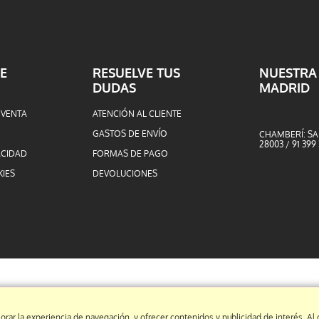
E
RESUELVE TUS
NUESTRA
DUDAS
MADRID
 VENTA
ATENCIÓN AL CLIENTE
GASTOS DE ENVÍO
CHAMBERÍ: SA
28003 / 91 399
ACIDAD
FORMAS DE PAGO
KIES
DEVOLUCIONES
orar la experiencia de navegación, y ofrecer contenidos y publicidad de interés. A