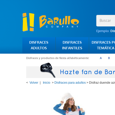
Ejemplo:
Di
DISFRACES
DISFRACES
DISFRACES 
ADULTOS
INFANTILES
TEMÁTICA
Disfraces y productos de fiesta alfabéticamente:
A
B
<
Volver
|
Inicio
>
Disfraces para adultos
>
Disfraz duende az