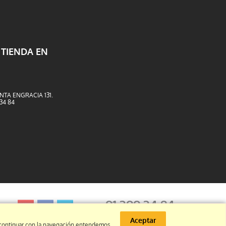
 TIENDA EN
NTA ENGRACIA 131.
 34 84
91 399 34 84
Aceptar
info@barullo.com
l continuar con la navegación entendemos