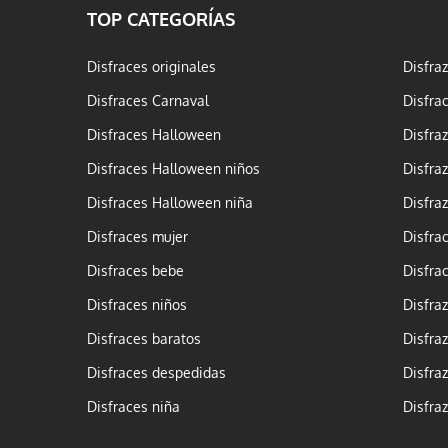
TOP CATEGORÍAS
Disfraces originales
Disfra
Disfraces Carnaval
Disfra
Disfraces Halloween
Disfra
Disfraces Halloween niños
Disfra
Disfraces Halloween niña
Disfra
Disfraces mujer
Disfra
Disfraces bebe
Disfra
Disfraces niños
Disfra
Disfraces baratos
Disfra
Disfraces despedidas
Disfra
Disfraces niña
Disfra