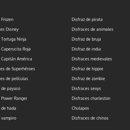
z Frozen
Disfraz de pirata
ces Disney
Disfraces de animales
z Tortuga Ninja
Disfraz de bruja
z Caperucita Roja
Disfraz de india
z Capitán América
Disfraces medievales
ces de Superhéroes
Disfraz de hippie
ces de películas
Disfraz de zombie
z de payaso
Disfraces sexys
z Power Ranger
Disfraces charleston
z de hada
Chulapos
z vampiro
Disfraces de chinos