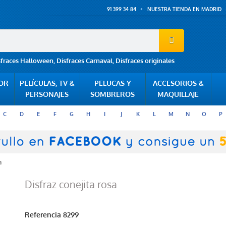
91 399 34 84
NUESTRA TIENDA EN MADRID
sfraces Halloween
,
Disfraces Carnaval
,
Disfraces originales
POR
PELÍCULAS, TV &
PELUCAS Y
ACCESORIOS &
PERSONAJES
SOMBREROS
MAQUILLAJE
C
D
E
F
G
H
I
J
K
L
M
N
O
P
a
Disfraz conejita rosa
Referencia
8299