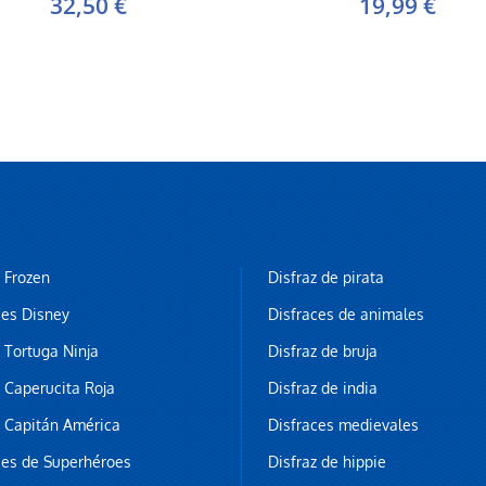
32,50 €
19,99 €
z Frozen
Disfraz de pirata
ces Disney
Disfraces de animales
z Tortuga Ninja
Disfraz de bruja
z Caperucita Roja
Disfraz de india
z Capitán América
Disfraces medievales
ces de Superhéroes
Disfraz de hippie