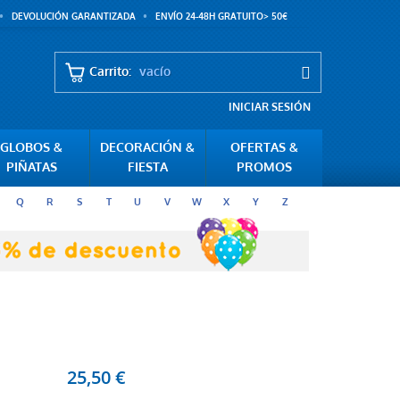
DEVOLUCIÓN GARANTIZADA
ENVÍO 24-48H GRATUITO> 50€
Carrito:
vacío
INICIAR SESIÓN
GLOBOS &
DECORACIÓN &
OFERTAS &
PIÑATAS
FIESTA
PROMOS
Q
R
S
T
U
V
W
X
Y
Z
25,50 €