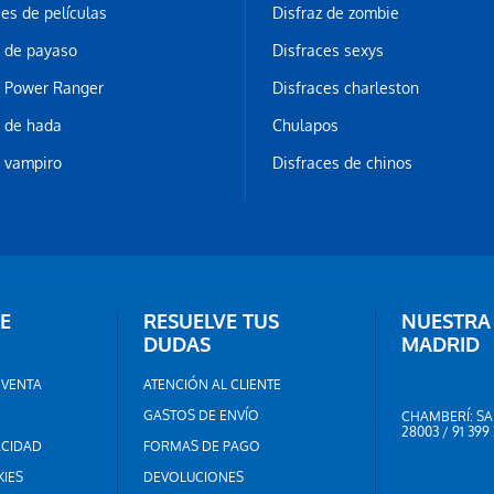
ces de películas
Disfraz de zombie
z de payaso
Disfraces sexys
z Power Ranger
Disfraces charleston
z de hada
Chulapos
z vampiro
Disfraces de chinos
E
RESUELVE TUS
NUESTRA
DUDAS
MADRID
 VENTA
ATENCIÓN AL CLIENTE
GASTOS DE ENVÍO
CHAMBERÍ: SA
28003 / 91 399
ACIDAD
FORMAS DE PAGO
KIES
DEVOLUCIONES