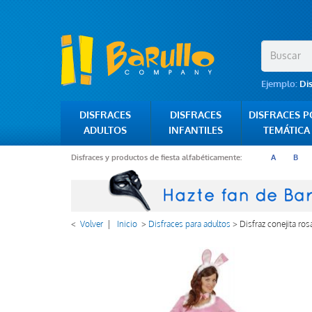
Ejemplo:
Di
DISFRACES
DISFRACES
DISFRACES 
ADULTOS
INFANTILES
TEMÁTICA
Disfraces y productos de fiesta alfabéticamente:
A
B
<
Volver
|
Inicio
>
Disfraces para adultos
>
Disfraz conejita ros