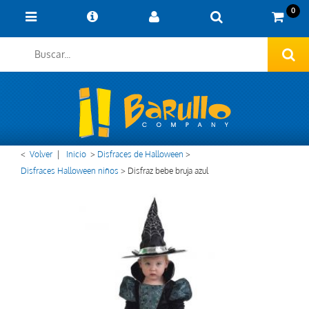
0
<
Volver
|
Inicio
>
Disfraces de Halloween
>
Disfraces Halloween niños
>
Disfraz bebe bruja azul