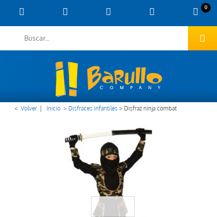
0
<
Volver
|
Inicio
>
Disfraces infantiles
>
Disfraz ninja combat