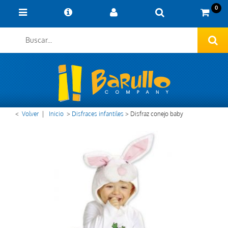
0
<
Volver
|
Inicio
>
Disfraces infantiles
>
Disfraz conejo baby