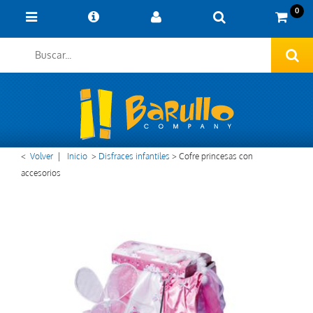
0
<
Volver
|
Inicio
>
Disfraces infantiles
>
Cofre princesas con
accesorios