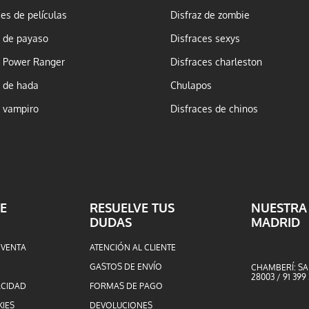
ces de películas
Disfraz de zombie
z de payaso
Disfraces sexys
z Power Ranger
Disfraces charleston
z de hada
Chulapos
z vampiro
Disfraces de chinos
E
RESUELVE TUS
NUESTRA
DUDAS
MADRID
 VENTA
ATENCIÓN AL CLIENTE
GASTOS DE ENVÍO
CHAMBERÍ: SA
28003 / 91 399
ACIDAD
FORMAS DE PAGO
KIES
DEVOLUCIONES