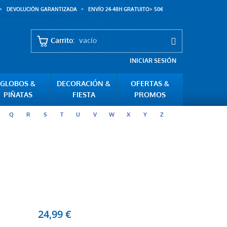
DEVOLUCIÓN GARANTIZADA
ENVÍO 24-48H GRATUITO> 50€
Carrito:
vacío
INICIAR SESIÓN
GLOBOS &
DECORACIÓN &
OFERTAS &
PIÑATAS
FIESTA
PROMOS
Q
R
S
T
U
V
W
X
Y
Z
24,99 €