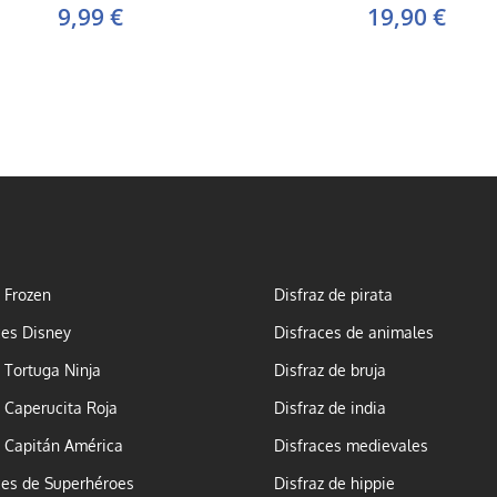
9,99 €
19,90 €
z Frozen
Disfraz de pirata
ces Disney
Disfraces de animales
z Tortuga Ninja
Disfraz de bruja
z Caperucita Roja
Disfraz de india
z Capitán América
Disfraces medievales
ces de Superhéroes
Disfraz de hippie