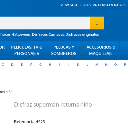
91 399 34 84
NUESTRA TIENDA EN MADRID
sfraces Halloween
,
Disfraces Carnaval
,
Disfraces originales
POR
PELÍCULAS, TV &
PELUCAS Y
ACCESORIOS &
PERSONAJES
SOMBREROS
MAQUILLAJE
C
D
E
F
G
H
I
J
K
L
M
N
O
P
rns niño
Disfraz superman returns niño
Referencia
4525