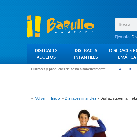
Ejemplo:
Di
DISFRACES
DISFRACES
DISFRACES 
ADULTOS
INFANTILES
TEMÁTICA
Disfraces y productos de fiesta alfabéticamente:
A
B
<
Volver
|
Inicio
>
Disfraces infantiles
>
Disfraz superman retu