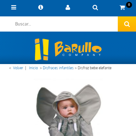
0
<
Volver
|
Inicio
>
Disfraces infantiles
>
Disfraz bebe elefante