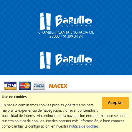
CHAMBERÍ: SANTA ENGRACIA 131.
28003 / 91 399 34 84
91 399 34 84
Uso de cookies
Aceptar
En barullo.com usamos cookies propias y de terceros para
info@barullo.com
mejorar la experiencia de navegación, y ofrecer contenidos y
publicidad de interés. Al continuar con la navegación entendemos que se acepta
nuestra política de cookies. Puedes obtener más información, o bien conocer
cómo cambiar la configuración, en nuestra
Política de cookies
.