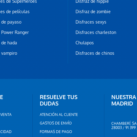
ces de Superhéroes
Disfraz de hippie
ces de películas
Disfraz de zombie
z de payaso
Disfraces sexys
z Power Ranger
Disfraces charleston
z de hada
Chulapos
z vampiro
Disfraces de chinos
E
RESUELVE TUS
NUESTRA
DUDAS
MADRID
 VENTA
ATENCIÓN AL CLIENTE
GASTOS DE ENVÍO
CHAMBERÍ: SA
28003 / 91 399
ACIDAD
FORMAS DE PAGO