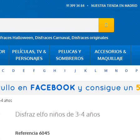
91 399 34 84
NUESTRA TIENDA EN MADRID
sfraces Halloween
,
Disfraces Carnaval
,
Disfraces originales
POR
PELÍCULAS, TV &
PELUCAS Y
ACCESORIOS &
PERSONAJES
SOMBREROS
MAQUILLAJE
C
D
E
F
G
H
I
J
K
L
M
N
O
P
3-4 años
Disfraz elfo niños de 3-4 años
Referencia
6045