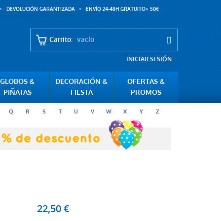
DEVOLUCIÓN GARANTIZADA
ENVÍO 24-48H GRATUITO> 50€
Carrito:
vacío
INICIAR SESIÓN
GLOBOS &
DECORACIÓN &
OFERTAS &
PIÑATAS
FIESTA
PROMOS
Q
R
S
T
U
V
W
X
Y
Z
22,50 €