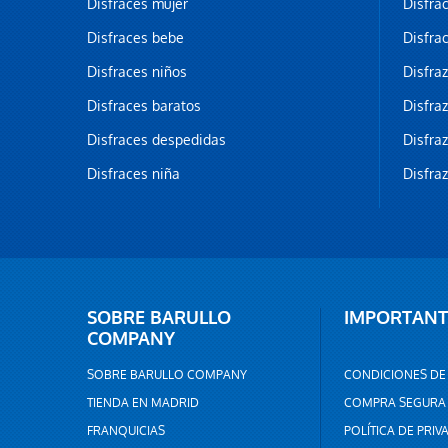
Disfraces mujer
Disfra
Disfraces bebe
Disfra
Disfraces niños
Disfra
Disfraces baratos
Disfra
Disfraces despedidas
Disfra
Disfraces niña
Disfra
SOBRE BARULLO
IMPORTANT
COMPANY
SOBRE BARULLO COMPANY
CONDICIONES DE
TIENDA EN MADRID
COMPRA SEGURA
FRANQUICIAS
POLÍTICA DE PRIV