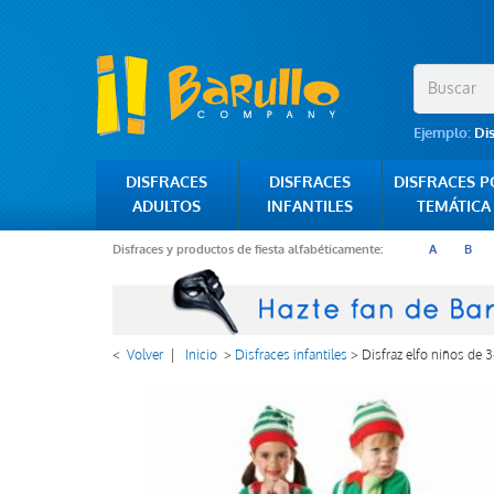
Ejemplo:
Di
DISFRACES
DISFRACES
DISFRACES 
ADULTOS
INFANTILES
TEMÁTICA
Disfraces y productos de fiesta alfabéticamente:
A
B
<
Volver
|
Inicio
>
Disfraces infantiles
>
Disfraz elfo niños de 