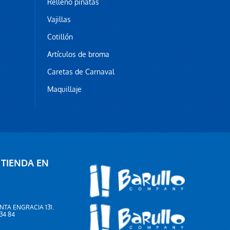
Relleno piñatas
Vajillas
Cotillón
Artículos de broma
Caretas de Carnaval
Maquillaje
 TIENDA EN
NTA ENGRACIA 131.
 34 84