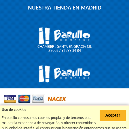
NUESTRA TIENDA EN MADRID
CHAMBERÍ: SANTA ENGRACIA 131.
28003 / 91 399 34 84
91 399 34 84
Uso de cookies
Aceptar
En barullo.com usamos cookies propias y de terceros para
info@barullo.com
mejorar la experiencia de navegación, y ofrecer contenidos y
publicidad de interés. Al continuar con la navegación entendemos que se acepta