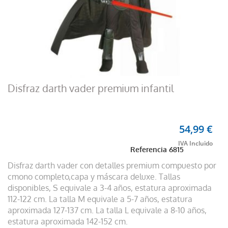
Disfraz darth vader premium infantil
54,99 €
Referencia
6815
Disfraz darth vader con detalles premium compuesto por
cmono completo,capa y máscara deluxe. Tallas
disponibles, S equivale a 3-4 años, estatura aproximada
112-122 cm. La talla M equivale a 5-7 años, estatura
aproximada 127-137 cm. La talla L equivale a 8-10 años,
estatura aproximada 142-152 cm.