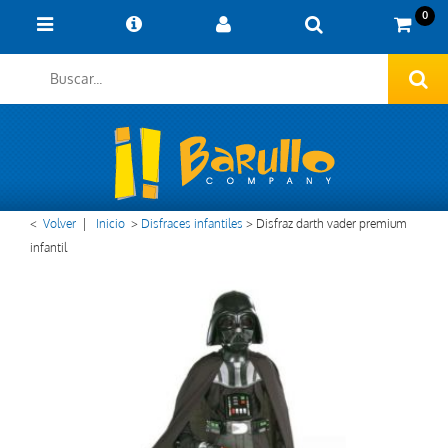
0
<
Volver
|
Inicio
>
Disfraces infantiles
>
Disfraz darth vader premium
infantil