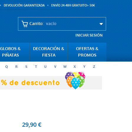
DEVOLUCIÓN GARANTIZADA
ENVÍO 24-48H GRATUITO> 50€
Carrito:
vacío
INICIAR SESIÓN
GLOBOS &
DECORACIÓN &
OFERTAS &
PIÑATAS
FIESTA
PROMOS
Q
R
S
T
U
V
W
X
Y
Z
29,90 €