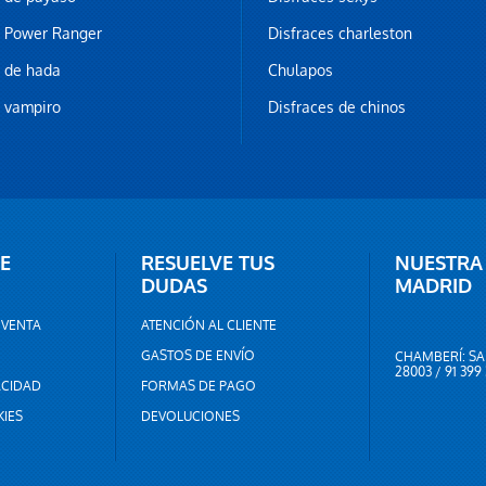
z Power Ranger
Disfraces charleston
z de hada
Chulapos
z vampiro
Disfraces de chinos
E
RESUELVE TUS
NUESTRA
DUDAS
MADRID
 VENTA
ATENCIÓN AL CLIENTE
GASTOS DE ENVÍO
CHAMBERÍ: SA
28003 / 91 399
ACIDAD
FORMAS DE PAGO
KIES
DEVOLUCIONES