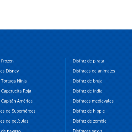
z Frozen
Disfraz de pirata
ces Disney
Disfraces de animales
z Tortuga Ninja
Disfraz de bruja
z Caperucita Roja
Disfraz de india
z Capitán América
Disfraces medievales
ces de Superhéroes
Disfraz de hippie
ces de películas
Disfraz de zombie
z de payaso
Disfraces sexys