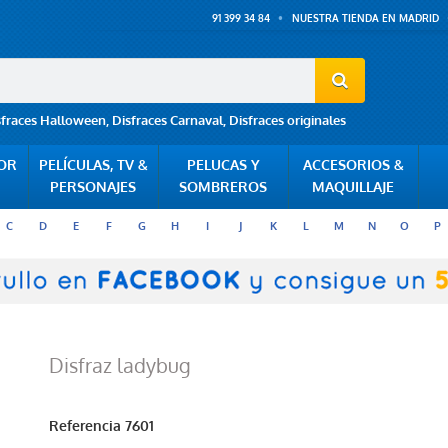
91 399 34 84
NUESTRA TIENDA EN MADRID
sfraces Halloween
,
Disfraces Carnaval
,
Disfraces originales
POR
PELÍCULAS, TV &
PELUCAS Y
ACCESORIOS &
PERSONAJES
SOMBREROS
MAQUILLAJE
C
D
E
F
G
H
I
J
K
L
M
N
O
P
Disfraz ladybug
Referencia
7601