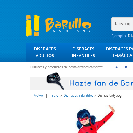
Ejemplo:
Di
DISFRACES
DISFRACES
DISFRACES 
ADULTOS
INFANTILES
TEMÁTICA
Disfraces y productos de fiesta alfabéticamente:
A
B
<
Volver
|
Inicio
>
Disfraces infantiles
>
Disfraz ladybug