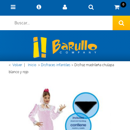
0
<
Volver
|
Inicio
>
Disfraces infantiles
>
Disfraz madrileña chulapa
blanco y rojo