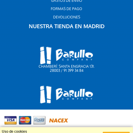
GASTOS DE ENVÍO
FORMAS DE PAGO
DEVOLUCIONES
NUESTRA TIENDA EN MADRID
CHAMBERÍ: SANTA ENGRACIA 131.
28003 / 91 399 34 84
91 399 34 84
Uso de cookies