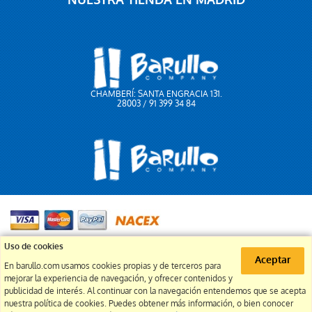
NUESTRA TIENDA EN MADRID
CHAMBERÍ: SANTA ENGRACIA 131.
28003 / 91 399 34 84
91 399 34 84
Uso de cookies
Aceptar
En barullo.com usamos cookies propias y de terceros para
info@barullo.com
mejorar la experiencia de navegación, y ofrecer contenidos y
publicidad de interés. Al continuar con la navegación entendemos que se acepta
nuestra política de cookies. Puedes obtener más información, o bien conocer