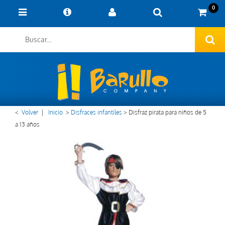
0
<
Volver
|
Inicio
>
Disfraces infantiles
>
Disfraz pirata para niños de 5
a 13 años