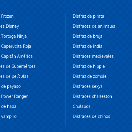
z Frozen
Disfraz de pirata
ces Disney
Disfraces de animales
z Tortuga Ninja
Disfraz de bruja
z Caperucita Roja
Disfraz de india
z Capitán América
Disfraces medievales
ces de Superhéroes
Disfraz de hippie
ces de películas
Disfraz de zombie
z de payaso
Disfraces sexys
z Power Ranger
Disfraces charleston
z de hada
Chulapos
z vampiro
Disfraces de chinos