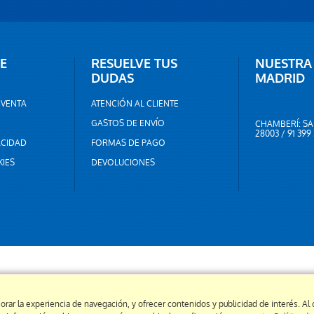
E
RESUELVE TUS
NUESTRA
DUDAS
MADRID
 VENTA
ATENCIÓN AL CLIENTE
GASTOS DE ENVÍO
CHAMBERÍ: SA
28003 / 91 399
ACIDAD
FORMAS DE PAGO
KIES
DEVOLUCIONES
orar la experiencia de navegación, y ofrecer contenidos y publicidad de interés. A