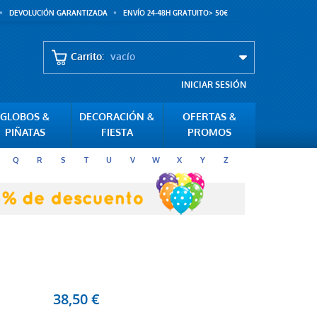
DEVOLUCIÓN GARANTIZADA
ENVÍO 24-48H GRATUITO> 50€
Carrito:
vacío
INICIAR SESIÓN
GLOBOS &
DECORACIÓN &
OFERTAS &
PIÑATAS
FIESTA
PROMOS
Q
R
S
T
U
V
W
X
Y
Z
38,50 €