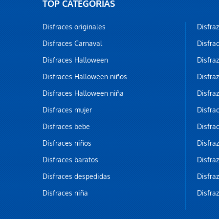
TOP CATEGORÍAS
Disfraces originales
Disfra
Disfraces Carnaval
Disfra
Disfraces Halloween
Disfra
Disfraces Halloween niños
Disfra
Disfraces Halloween niña
Disfra
Disfraces mujer
Disfra
Disfraces bebe
Disfra
Disfraces niños
Disfra
Disfraces baratos
Disfra
Disfraces despedidas
Disfra
Disfraces niña
Disfra