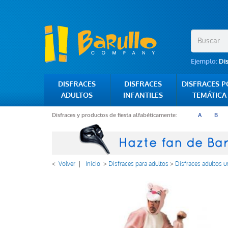
Ejemplo:
Di
DISFRACES
DISFRACES
DISFRACES 
ADULTOS
INFANTILES
TEMÁTICA
Disfraces y productos de fiesta alfabéticamente:
A
B
<
Volver
|
Inicio
>
Disfraces para adultos
>
Disfraces adultos u