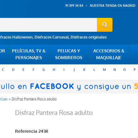
91 399 34 84
NUESTRA TIENDA EN MADRID
sfraces Halloween
,
Disfraces Carnaval
,
Disfraces originales
POR
PELÍCULAS, TV &
PELUCAS Y
ACCESORIOS &
PERSONAJES
SOMBREROS
MAQUILLAJE
C
D
E
F
G
H
I
J
K
L
M
N
O
P
nisex
>
Disfraz Pantera Rosa adulto
Disfraz Pantera Rosa adulto
Referencia
2438