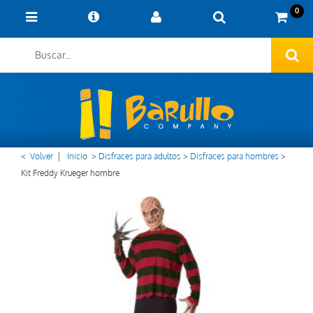
0
<
Volver
|
Inicio
>
Disfraces para adultos
>
Disfraces para hombres
>
Kit Freddy Krueger hombre