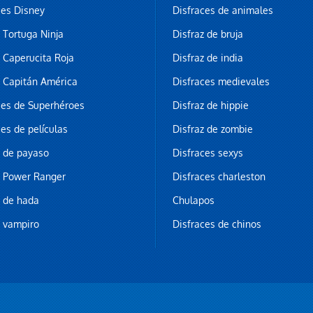
ces Disney
Disfraces de animales
z Tortuga Ninja
Disfraz de bruja
z Caperucita Roja
Disfraz de india
z Capitán América
Disfraces medievales
ces de Superhéroes
Disfraz de hippie
ces de películas
Disfraz de zombie
z de payaso
Disfraces sexys
z Power Ranger
Disfraces charleston
z de hada
Chulapos
z vampiro
Disfraces de chinos