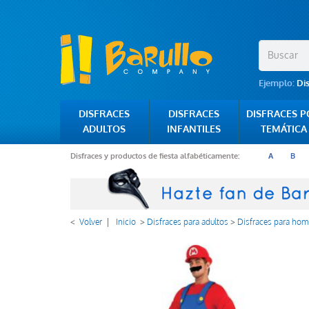
Ejemplo:
Di
DISFRACES
DISFRACES
DISFRACES 
ADULTOS
INFANTILES
TEMÁTICA
Disfraces y productos de fiesta alfabéticamente:
A
B
<
Volver
|
Inicio
>
Disfraces para adultos
>
Disfraces para hom