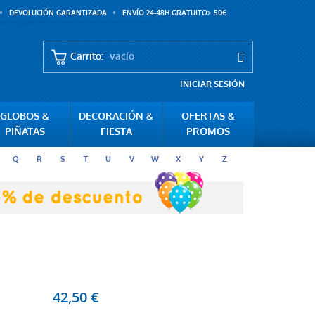
DEVOLUCIÓN GARANTIZADA
ENVÍO 24-48H GRATUITO> 50€
Carrito:
vacío
INICIAR SESIÓN
GLOBOS &
DECORACIÓN &
OFERTAS &
PIÑATAS
FIESTA
PROMOS
Q
R
S
T
U
V
W
X
Y
Z
42,50 €