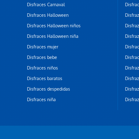
Disfraces Carnaval
Disfra
Disfraces Halloween
Disfra
Disfraces Halloween niños
Disfra
Disfraces Halloween niña
Disfra
Disfraces mujer
Disfra
Disfraces bebe
Disfra
Disfraces niños
Disfra
Disfraces baratos
Disfra
Disfraces despedidas
Disfra
Disfraces niña
Disfra