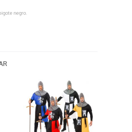
bigote negro.
AR