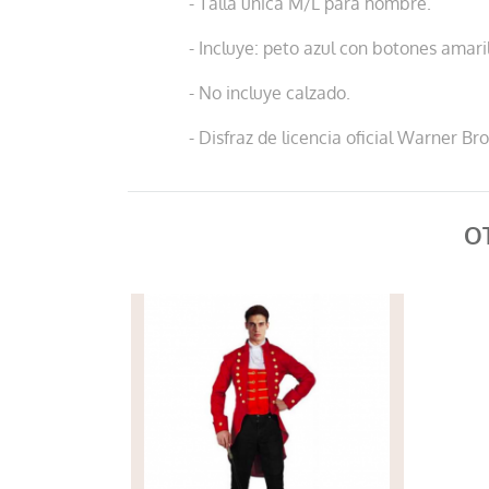
- Talla única M/L para hombre.
- Incluye: peto azul con botones amari
- No incluye calzado.
- Disfraz de licencia oficial Warner Bro
O