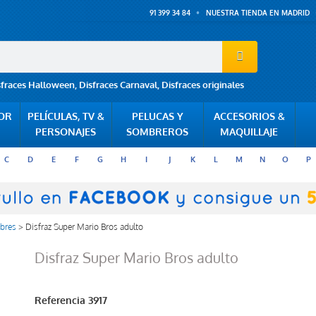
91 399 34 84
NUESTRA TIENDA EN MADRID
sfraces Halloween
,
Disfraces Carnaval
,
Disfraces originales
POR
PELÍCULAS, TV &
PELUCAS Y
ACCESORIOS &
PERSONAJES
SOMBREROS
MAQUILLAJE
C
D
E
F
G
H
I
J
K
L
M
N
O
P
bres
>
Disfraz Super Mario Bros adulto
Disfraz Super Mario Bros adulto
Referencia
3917