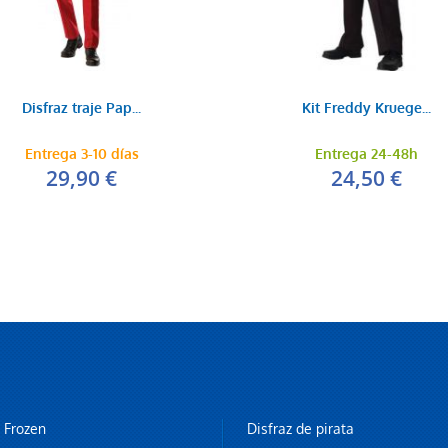
Disfraz traje Pap...
Kit Freddy Kruege...
Entrega 3-10 días
Entrega 24-48h
29,90 €
24,50 €
z Frozen
Disfraz de pirata