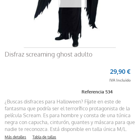
Disfraz screaming ghost adulto
29,90 €
Referencia
534
¿Buscas disfraces para Halloween? Fíjate en este de
fantasma que podría ser el terrorífico protagonista de la
película Scream. Es para hombre y consta de una túnica
negra con capucha, cinturón, guantes y máscara para que
nadie te reconozca. Está disponible en talla única M/L.
Más detalles
Tabla de tallas