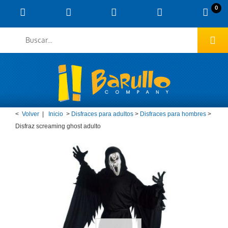
0
<
Volver
|
Inicio
>
Disfraces para adultos
>
Disfraces para hombres
>
Disfraz screaming ghost adulto