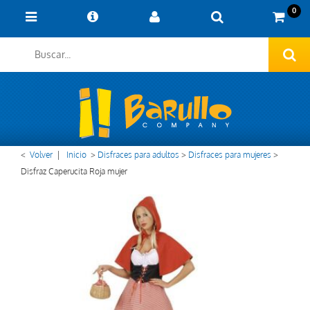
0
<
Volver
|
Inicio
>
Disfraces para adultos
>
Disfraces para mujeres
>
Disfraz Caperucita Roja mujer