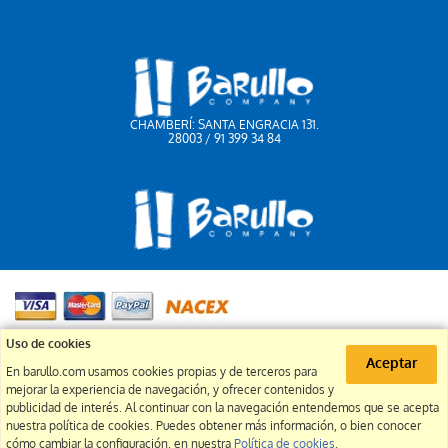
CHAMBERÍ: SANTA ENGRACIA 131.
28003 / 91 399 34 84
91 399 34 84
Uso de cookies
Aceptar
En barullo.com usamos cookies propias y de terceros para
info@barullo.com
mejorar la experiencia de navegación, y ofrecer contenidos y
publicidad de interés. Al continuar con la navegación entendemos que se acepta
nuestra política de cookies. Puedes obtener más información, o bien conocer
cómo cambiar la configuración, en nuestra
Política de cookies
.