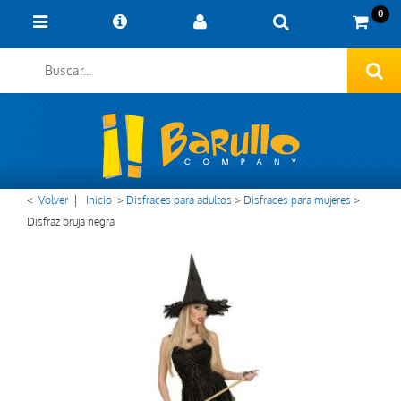
0
<
Volver
|
Inicio
>
Disfraces para adultos
>
Disfraces para mujeres
>
Disfraz bruja negra