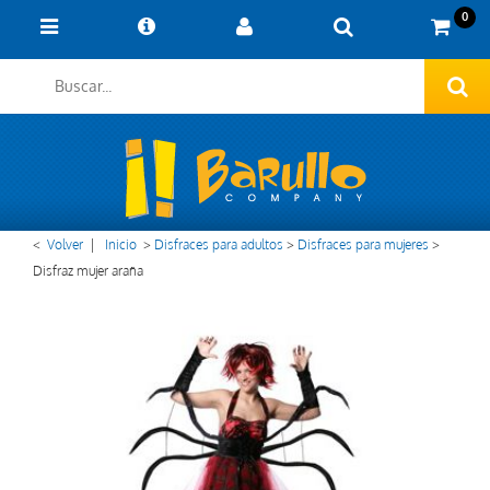
0
<
Volver
|
Inicio
>
Disfraces para adultos
>
Disfraces para mujeres
>
Disfraz mujer araña