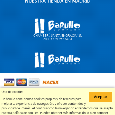
NUESTRA TIENDA EN MADRID
CHAMBERÍ: SANTA ENGRACIA 131.
28003 / 91 399 34 84
91 399 34 84
Uso de cookies
Aceptar
En barullo.com usamos cookies propias y de terceros para
info@barullo.com
mejorar la experiencia de navegación, y ofrecer contenidos y
publicidad de interés. Al continuar con la navegación entendemos que se acepta
nuestra política de cookies. Puedes obtener más información, o bien conocer