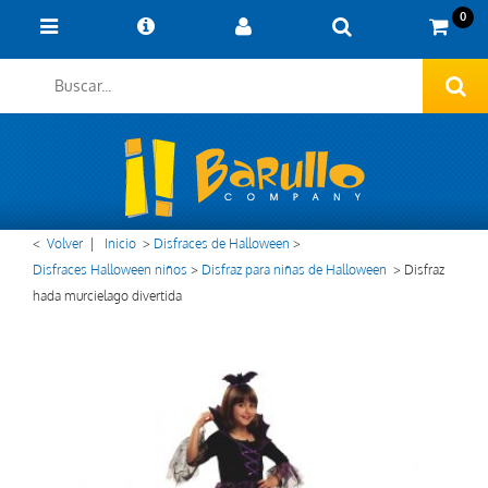
0
<
Volver
|
Inicio
>
Disfraces de Halloween
>
Disfraces Halloween niños
>
Disfraz para niñas de Halloween
>
Disfraz
hada murcielago divertida