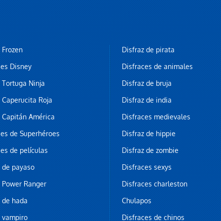
z Frozen
Disfraz de pirata
ces Disney
Disfraces de animales
z Tortuga Ninja
Disfraz de bruja
z Caperucita Roja
Disfraz de india
z Capitán América
Disfraces medievales
ces de Superhéroes
Disfraz de hippie
ces de películas
Disfraz de zombie
z de payaso
Disfraces sexys
z Power Ranger
Disfraces charleston
z de hada
Chulapos
z vampiro
Disfraces de chinos