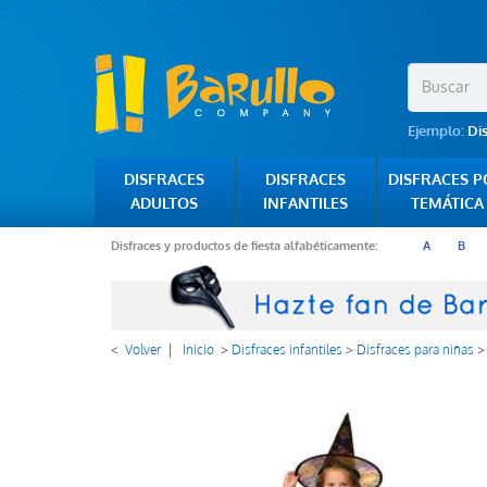
Ejemplo:
Di
DISFRACES
DISFRACES
DISFRACES 
ADULTOS
INFANTILES
TEMÁTICA
Disfraces y productos de fiesta alfabéticamente:
A
B
<
Volver
|
Inicio
>
Disfraces infantiles
>
Disfraces para niñas