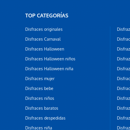
TOP CATEGORÍAS
Disfraces originales
Disfra
Disfraces Carnaval
Disfra
Disfraces Halloween
Disfra
Disfraces Halloween niños
Disfra
Disfraces Halloween niña
Disfra
Disfraces mujer
Disfra
Disfraces bebe
Disfra
Disfraces niños
Disfra
Disfraces baratos
Disfra
Disfraces despedidas
Disfra
Disfraces niña
Disfra