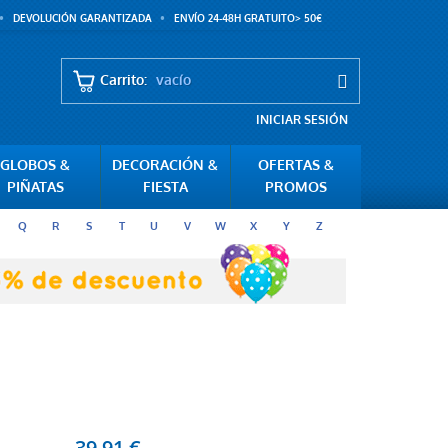
DEVOLUCIÓN GARANTIZADA
ENVÍO 24-48H GRATUITO> 50€
Carrito:
vacío
INICIAR SESIÓN
GLOBOS &
DECORACIÓN &
OFERTAS &
PIÑATAS
FIESTA
PROMOS
Q
R
S
T
U
V
W
X
Y
Z
39,91 €