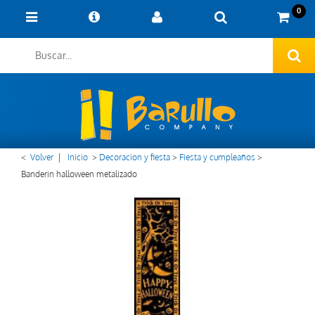
0
<
Volver
|
Inicio
>
Decoracion y fiesta
>
Fiesta y cumpleaños
>
Banderin halloween metalizado