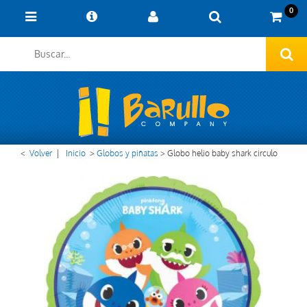
0
<
Volver
|
Inicio
>
Globos y piñatas
>
Globo helio baby shark circulo