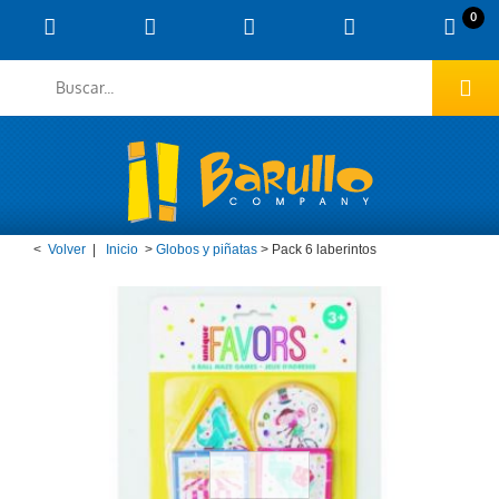
0
<
Volver
|
Inicio
>
Globos y piñatas
>
Pack 6 laberintos