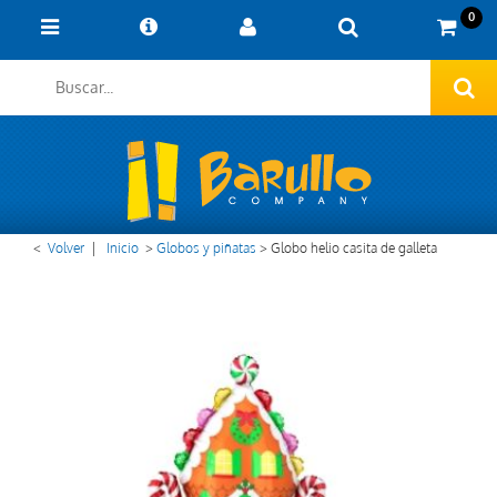
0
<
Volver
|
Inicio
>
Globos y piñatas
>
Globo helio casita de galleta