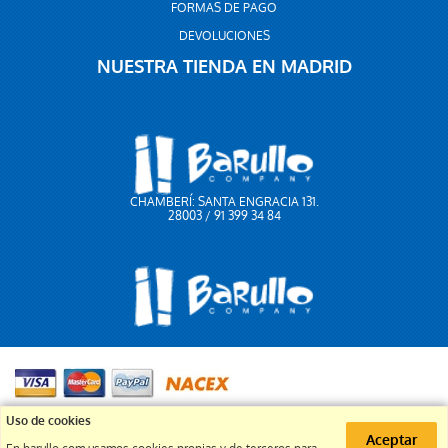
FORMAS DE PAGO
DEVOLUCIONES
NUESTRA TIENDA EN MADRID
CHAMBERÍ: SANTA ENGRACIA 131.
28003 / 91 399 34 84
91 399 34 84
Uso de cookies
Aceptar