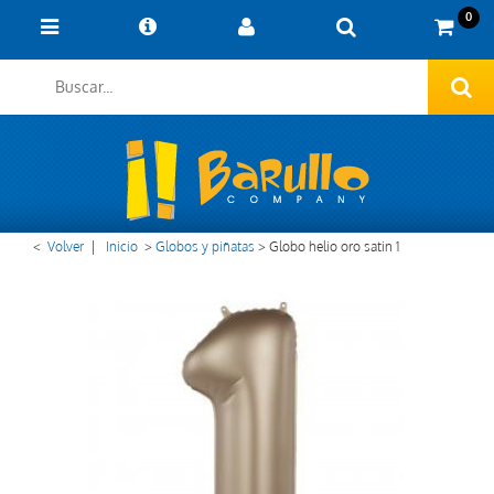
0
<
Volver
|
Inicio
>
Globos y piñatas
>
Globo helio oro satin 1